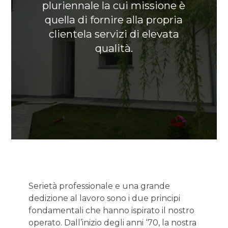
pluriennale la cui missione è
quella di fornire alla propria
clientela servizi di elevata
qualità.
HOME
Serietà professionale e una grande
CHI SIAMO
dedizione al lavoro sono i due principi
PROGETTI
fondamentali che hanno ispirato il nostro
operato. Dall’inizio degli anni ‘70, la nostra
CONTATTO